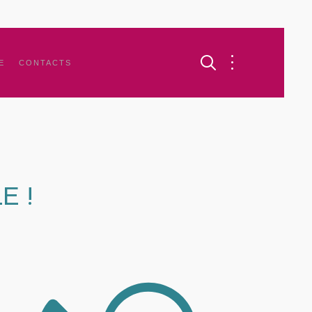
E
CONTACTS
E !