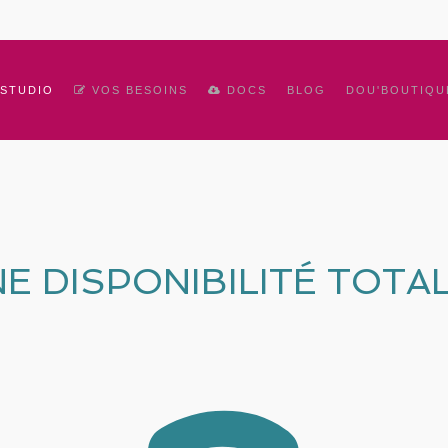
 STUDIO
VOS BESOINS
DOCS
BLOG
DOU'BOUTIQU
E DISPONIBILITÉ TOTAL