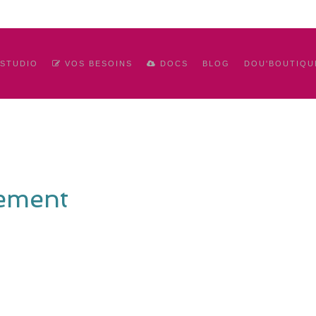
 STUDIO
VOS BESOINS
DOCS
BLOG
DOU'BOUTIQU
ement