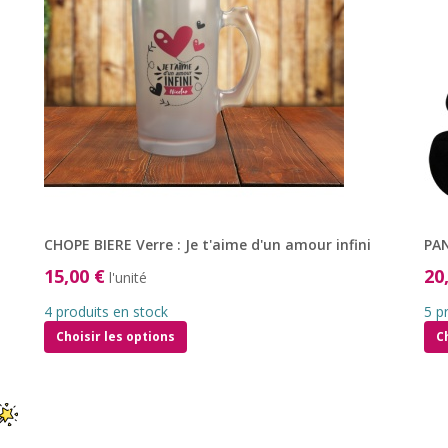
CHOPE BIERE Verre : Je t'aime d'un amour infini
PA
15,00 €
20
l'unité
4 produits en stock
5 p
Choisir les options
C