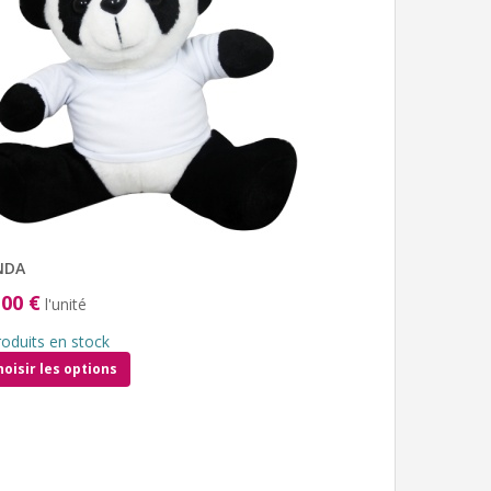
NDA
,00 €
l'unité
roduits en stock
hoisir les options