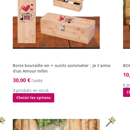
Boite bouteille vin + outils sommelier : Je t'aime
BOU
d'un Amour Infini
10
30,00 €
l'unité
6 p
4 produits en stock
C
Choisir les options