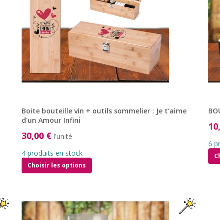
Boite bouteille vin + outils sommelier : Je t'aime
BOU
d'un Amour Infini
10
30,00 €
l'unité
6 p
4 produits en stock
C
Choisir les options