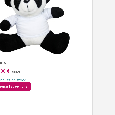
NDA
,00 €
l'unité
roduits en stock
hoisir les options