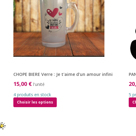
CHOPE BIERE Verre : Je t'aime d'un amour infini
PA
15,00 €
20
l'unité
4 produits en stock
5 p
Choisir les options
C