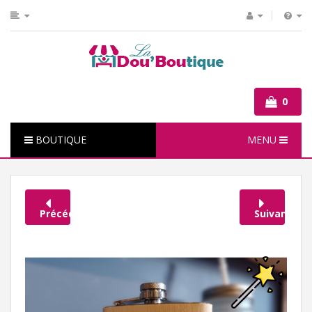
0
BOUTIQUE
MENU
Précédent
Suivant