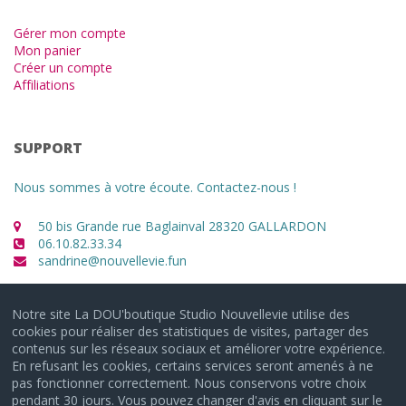
Gérer mon compte
Mon panier
Créer un compte
Affiliations
SUPPORT
Nous sommes à votre écoute. Contactez-nous !
50 bis Grande rue Baglainval 28320 GALLARDON
06.10.82.33.34
sandrine@nouvellevie.fun
Notre site La DOU'boutique Studio Nouvellevie utilise des
cookies pour réaliser des statistiques de visites, partager des
contenus sur les réseaux sociaux et améliorer votre expérience.
En refusant les cookies, certains services seront amenés à ne
pas fonctionner correctement. Nous conservons votre choix
pendant 30 jours. Vous pouvez changer d'avis en cliquant sur le
© 2021 - 2026 Studio NouvelleVie à GALLARDON