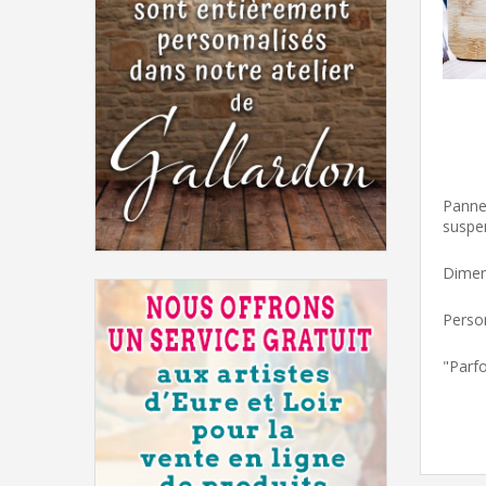
Pannea
suspen
Dimen
Person
"Parfo