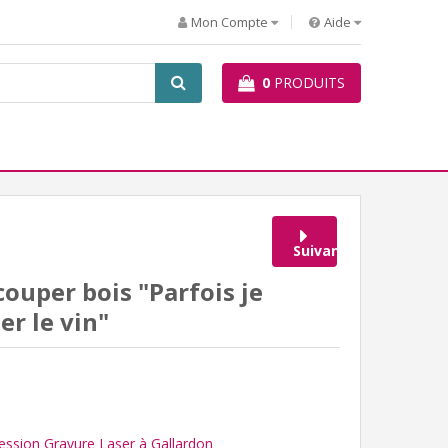
Mon Compte
Aide
0
PRODUITS
Suivant
ouper bois "Parfois je
er le vin"
ession Gravure Laser à Gallardon