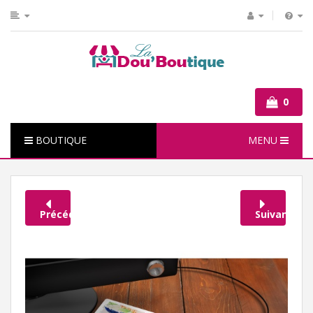
0
BOUTIQUE
MENU
Précédent
Suivant