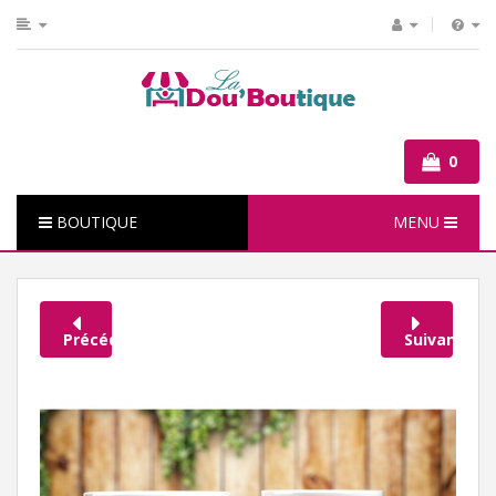
0
BOUTIQUE
MENU
Précédent
Suivant