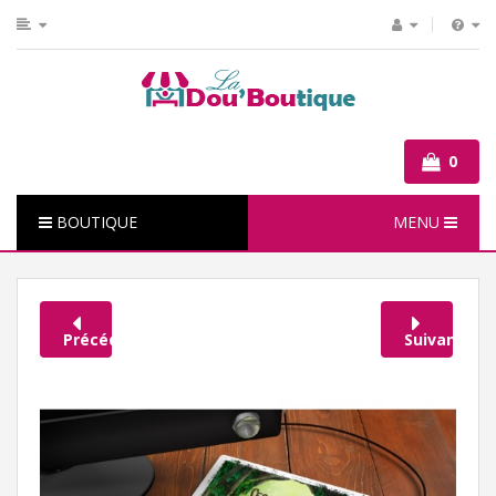
0
BOUTIQUE
MENU
Précédent
Suivant