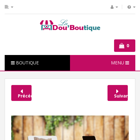
0
BOUTIQUE
MENU
Précédent
Suivant