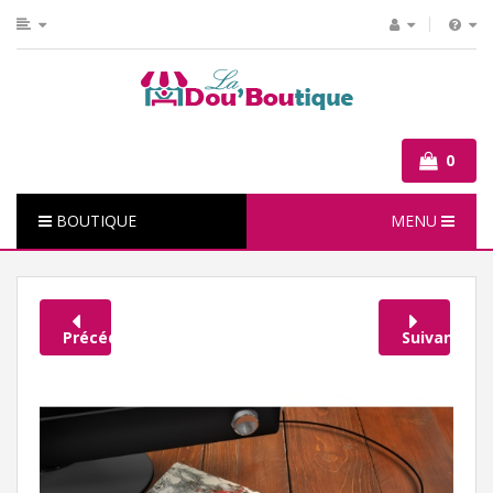
0
BOUTIQUE
MENU
Précédent
Suivant