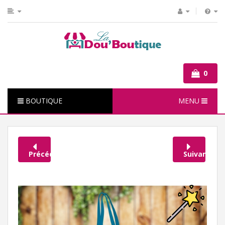
0
BOUTIQUE
MENU
Précédent
Suivant