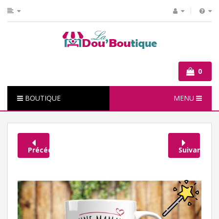
0
BOUTIQUE
MENU
Précédent
Suivant