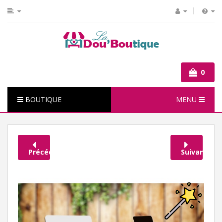
0
BOUTIQUE
MENU
Précédent
Suivant