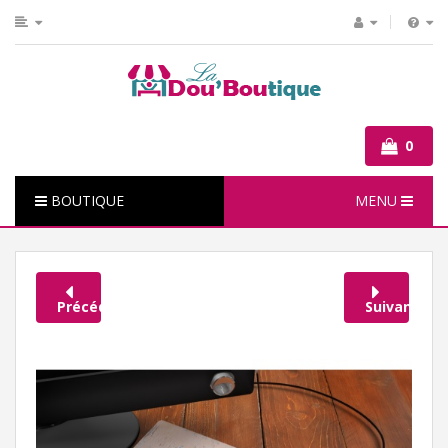
0
BOUTIQUE
MENU
Précédent
Suivant