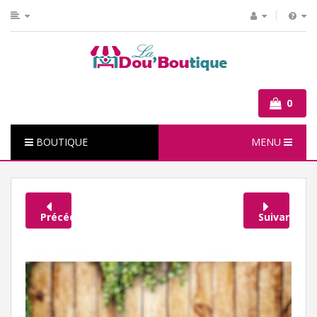
0
BOUTIQUE
MENU
Précédent
Suivant