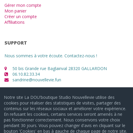
Gérer mon compte
Mon panier
Créer un compte
Affiliations
SUPPORT
Nous sommes à votre écoute. Contactez-nous !
50 bis Grande rue Baglainval 28320 GALLARDON
06.10.82.33.34
sandrine@nouvellevie.fun
Notre site La DOU'boutique Studio Nouvellevie utilise des
cookies pour réaliser des statistiques de visites, partager des
contenus sur les réseaux sociaux et améliorer votre expérience.
En refusant les cookies, certains services seront amenés à ne
pas fonctionner correctement. Nous conservons votre choix
pendant 30 jours. Vous pouvez changer d'avis en cliquant sur le
© 2021 - 2026 Studio NouvelleVie à GALLARDON
bouton 'Cookies' en bas à gauche de chaque page de notre site.