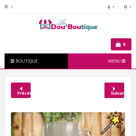
0
BOUTIQUE
MENU
Précédent
Suivant