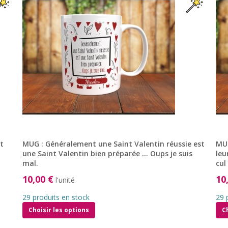
t
MUG : Généralement une Saint Valentin réussie est
MUG
une Saint Valentin bien préparée … Oups je suis
leu
mal.
cul 
10,00 €
10
l'unité
29 produits en stock
29 
Choisir les options
C