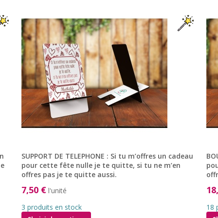
un
SUPPORT DE TELEPHONE : Si tu m’offres un cadeau
BOU
ne
pour cette fête nulle je te quitte, si tu ne m’en
pou
offres pas je te quitte aussi.
off
7,50 €
18
l'unité
3 produits en stock
18 