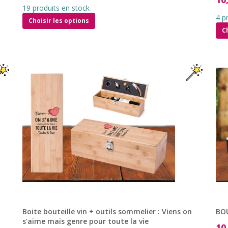
19 produits en stock
4 p
Choisir les options
C
Boite bouteille vin + outils sommelier : Viens on
BOU
s'aime mais genre pour toute la vie
10