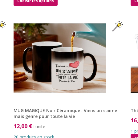
Choisir les options
C
MUG MAGIQUE Noir Céramique : Viens on s'aime
Thé
mais genre pour toute la vie
16
12,00 €
l'unité
1 p
20 produits en stock