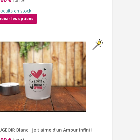
l'unité
roduits en stock
hoisir les options
GEOIR Blanc : Je t'aime d'un Amour Infini !
,00 €