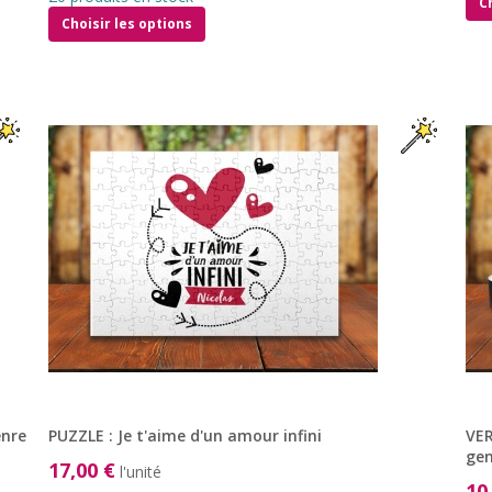
C
Choisir les options
enre
PUZZLE : Je t'aime d'un amour infini
VER
gen
17,00 €
l'unité
10